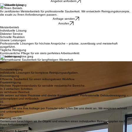
Startseite
Angebot anfordern
Individuelle Lösung
für Ihren Betrieb.
Ihr zertifizierter Meisterbetrieb für professionelle Sauberkeit. Wir entwickeln Reinigungskonzepte,
die exakt zu Ihren Anforderungen passen.
Anfrage senden
Anrufen
Meisterbetrieb
Individuelle Lösung
Diskreter Service
Schnelle Reaktion
Unsere Leistungen
Professionelle Lösungen für höchste Ansprüche – präzise, zuverlässig und meisterhaft
ausgeführt.
Tägliche Reinigung
Kontinuierliche Pflege für ein stets perfektes Arbeitsumfeld.
Grundreinigung
Tiefenwirksame Sauberkeit für langfristigen Werterhalt.
Glasreinigung
Streifenfreier Glanz und maximale Transparenz für Ihre Fassaden.
Sonderreinigung
Individuelle Lösungen für komplexe Reinigungsaufgaben.
Büroreinigung
Effiziente Sauberkeit für einen reibungslosen Workflow.
Praxisreinigung
Höchste Hygienestandards für sensible medizinische Bereiche.
In 3 einfachen Schritten
zu sichtbarer Reinheit
Wir setzen auf klare Prozesse und direkte Kommunikation. Professionelle Gebäudereinigung –
unkompliziert und verlässlich.
01
Kostenlose Anfrage
Senden Sie uns Ihre Anfrage per Formular oder rufen Sie uns direkt an. Wir reagieren schnell
und unkompliziert.