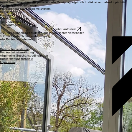
02
Planung vor Ort
Gemeinsam besichtigen wir Ihr Objekt und erstellen einen individuellen Reinigungsplan nach
Ihren Anforderungen.
03
Reinigung & Service
Unser Team übernimmt die professionelle Reinigung – gründlich, diskret und absolut pünktlich.
Kalnbach Gebäudereinigung
Professionelle Sauberkeit mit System.
Deutschland
Kontakt
E-Mail: info@kalnbach.com
Tel: 07323 95 2004
Jetzt anfragen
Angebot anfordern
© 2026 Kalnbach Gebäudereinigung. Alle Rechte vorbehalten.
© 2026 Kalnbach Gebäudereinigung.
Alle Rechte vorbehalten.
Datenschutzerklärung
Barrierefreiheitserklärung
Allgemeine Geschäftsbedingungen
Rückerstattungsrichtlinie
Impressum